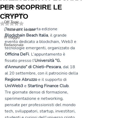
PER SCOPRIRE LE
Call to Action
Sostenibilità
CRYPTO
Off Topic
Valutazione NaN stelle su 5.
Torna per la quarta edizione 
L'Italia ed il sociale
Blockchain Beach Italia
, il grande 
In viaggio
evento dedicato a blockchain, Web3 e 
Redazionale
tecnologie emergenti, organizzato da 
Officina DeFi
. L’appuntamento è 
fissato presso l’
Università “G. 
d’Annunzio” di Chieti–Pescara
, dal 18 
al 20 settembre, con il patrocinio della 
Regione Abruzzo
 e il supporto di 
UniWeb3
 e 
Starting Finance Club
.
Tre giornate dense di formazione, 
sperimentazione e networking, 
pensate per professionisti del mondo 
tech, sviluppatori, startup, investitori, 
studenti e curiosi dell’universo cripto. 