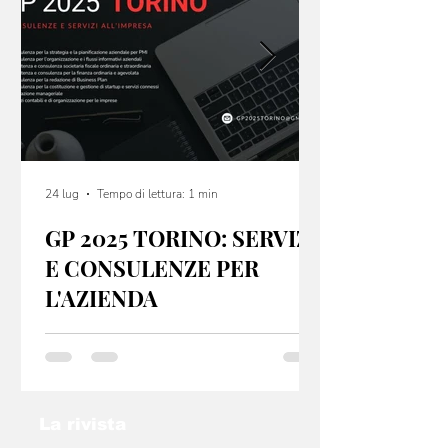
24 lug
Tempo di lettura: 1 min
GP 2025 TORINO: SERVIZI
E CONSULENZE PER
L'AZIENDA
GP 2025 Torino offre servizi e consulenze per
startup e PMI, sia dal punto di vista fiscale che
organizzativo. Se hai un idea non lasciarla nel
cassetto: contatta l’email
info@gp2025torino.com e studieremo con te
La rivista
la soluzione migliore!