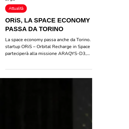
29 giu
Attualità
ORiS, LA SPACE ECONOMY
PASSA DA TORINO
La space economy passa anche da Torino. La
startup ORiS – Orbital Recharge in Space
parteciperà alla missione ARAQYS-D3,
promossa dalla tedesca Dcubed e prevista
per febbraio 2027 con lancio su vettore
Falcon 9 di SpaceX. Non è un semplice test
tecnologico, ma una delle dimostrazioni più
avanzate in orbita nel campo della
produzione e trasmissione di energia nello
spazio. L’obiettivo è ambizioso: gettare le
basi per infrastrutture energetiche orbitali
scalabili, destinate a s