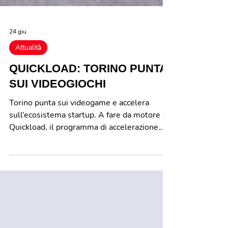
24 giu
Attualità
QUICKLOAD: TORINO PUNTA
SUI VIDEOGIOCHI
Torino punta sui videogame e accelera
sull’ecosistema startup. A fare da motore è
Quickload, il programma di accelerazione
dedicato al gaming, attivo dal 2021 e oggi in
fase di consolidamento. L’obiettivo è chiaro:
intercettare e far crescere nuove realtà
imprenditoriali in uno dei settori più
dinamici dell’industria culturale e