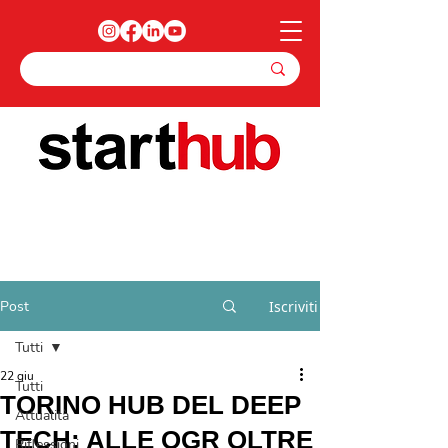
Post
Iscriviti
Tutti
22 giu
Tutti
TORINO HUB DEL DEEP
Attualità
TECH: ALLE OGR OLTRE
Riflessioni