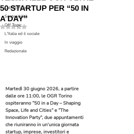
50 STARTUP PER “50 IN
Call to Action
Sostenibilità
A DAY”
Off Topic
Valutazione NaN stelle su 5.
L'Italia ed il sociale
In viaggio
Redazionale
Martedì 30 giugno 2026, a partire 
dalle ore 11:00, le OGR Torino 
ospiteranno “50 in a Day – Shaping 
Space, Life and Cities” e “The 
Innovation Party”, due appuntamenti 
che riuniranno in un’unica giornata 
startup, imprese, investitori e 