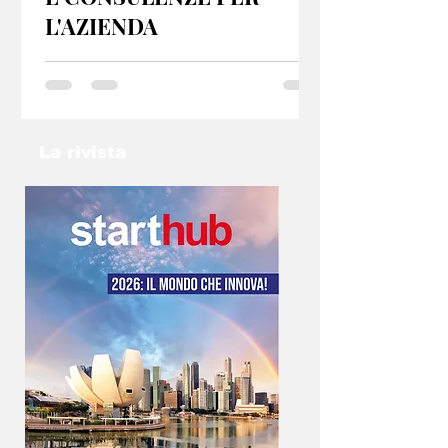
L'AZIENDA
GP 2025 Torino offre servizi e consulenze per
startup e PMI, sia dal punto di vista fiscale che
organizzativo. Se hai un idea non lasciarla nel
cassetto: contatta l’email
info@gp2025torino.com e studieremo con te
La rivista
la soluzione migliore!