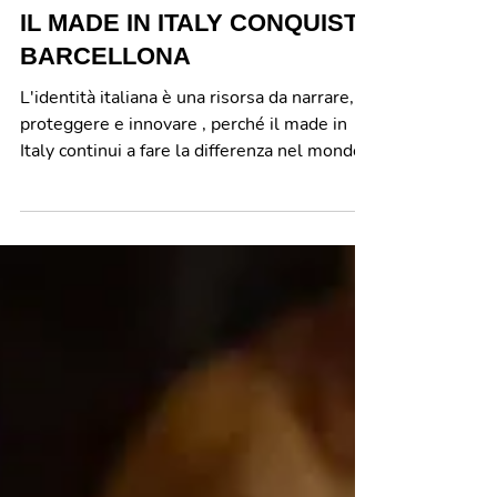
23 ott 2025
In viaggio
IL MADE IN ITALY CONQUISTA
BARCELLONA
L'identità italiana è una risorsa da narrare,
proteggere e innovare , perché il made in
Italy continui a fare la differenza nel mondo.
È quanto emerso dal roadshow
internazionale della Made in Italy
Community , che si è svolto ieri presso l’
Istituto Europeo di Design (IED) di
Barcellona , tappa catalana — la terza in
Spagna — del tour “Tra tradizione e
innovazione” , che ha riunito imprenditori,
istituzioni e aziende italiane e spagnole . In
un confronto volto a generare