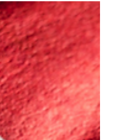
Un’analisi della Commissione Europea
riportata da Sace evidenzia che le aziende
che innovano hanno una probabilità più alta
di esportare , soprattutto verso i mercati
extra-Ue, e registrano una crescita del
valore delle esportazioni superiore
dell’8,3% rispetto a chi non innova. Secondo
Istat, in Italia le attività ad alta tecnologia
rappresentano circa l’8% del valo