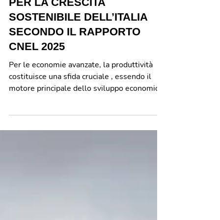
PRODUTTIVITÀ: LA CHIAVE
PER LA CRESCITA
SOSTENIBILE DELL’ITALIA
SECONDO IL RAPPORTO
CNEL 2025
Per le economie avanzate, la produttività
costituisce una sfida cruciale , essendo il
motore principale dello sviluppo economico
e del benessere collettivo nel lungo
periodo. La crescita della produttività è la
fonte principale dell’aumento del prodotto
potenziale e dei redditi reali. I fattori che la
influenzano sono molteplici: innovazione,
qualità del capitale umano, capacità
manageriali, modelli organizzativi,
infrastrutture materiali e digitali, efficienza
dei mercati