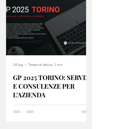
24 lug
Tempo di lettura: 1 min
GP 2025 TORINO: SERVIZI
E CONSULENZE PER
L'AZIENDA
GP 2025 Torino offre servizi e consulenze per
startup e PMI, sia dal punto di vista fiscale che
organizzativo. Se hai un idea non lasciarla nel
cassetto: contatta l’email