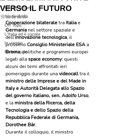
VERSO IL FUTURO
Call to Action
Valutazione NaN stelle su 5.
Sostenibilità
Cooperazione bilaterale
 tra 
Italia
 e 
Off Topic
Germania
 nel settore spaziale e 
L'Italia ed il sociale
dell’
innovazione tecnologica
, il 
In viaggio
prossimo 
Consiglio Ministeriale ESA
 a 
Brema
, politiche e programmi europei 
Redazionale
legati alla 
space economy
: questi 
alcuni dei temi affrontati ieri 
pomeriggio durante una 
videocall
 tra il 
ministro delle Imprese e del Made in 
Italy e Autorità Delegata allo Spazio 
del governo italiano, sen. Adolfo Urso
, 
e la 
ministra della Ricerca, della 
Tecnologia e dello Spazio della 
Repubblica Federale di Germania, 
Dorothee Bär
.
Durante il colloquio, il ministro 