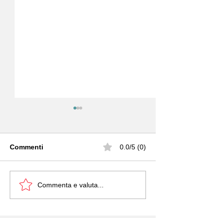
Commenti
0.0/5 (0)
EUDIDASCO
SCUOLE POPP
Commenta e valuta...