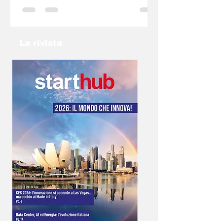
startup e PMI, sia dal punto di vista fiscale che
organizzativo. Se hai un idea non lasciarla nel
cassetto: contatta l’email
info@gp2025torino.com e studieremo con te
La rivista
la soluzione migliore!