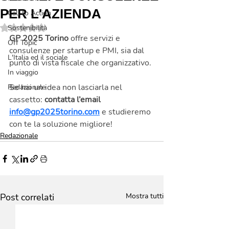
PER L'AZIENDA
Call to Action
Valutazione NaN stelle su 5.
Sostenibilità
GP 2025 Torino
 offre servizi e 
Off Topic
consulenze per startup e PMI, sia dal 
L'Italia ed il sociale
punto di vista fiscale che organizzativo.
In viaggio
Se hai un idea non lasciarla nel 
Redazionale
cassetto: 
contatta l’email 
info@gp2025torino.com
 e studieremo 
con te la soluzione migliore!
Redazionale
Post correlati
Mostra tutti