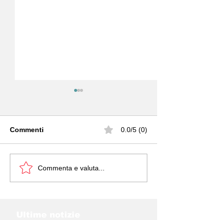
Commenti
0.0/5 (0)
LE 13 STARTUP
ITALY AT VIVA
Commenta e valuta...
ITALIANE DEL 2026
2026
Ultime notizie