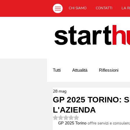
CHI SIAMO
CONTATTI
LA R
Tutti
Attualità
Riflessioni
28 mag
Off Topic
L'Italia ed il sociale
GP 2025 TORINO: 
L'AZIENDA
Valutazione NaN stelle su 5.
GP 2025 Torino
 offre servizi e consulen