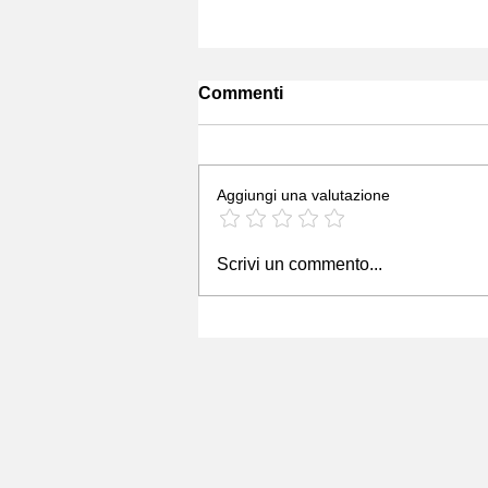
Commenti
Aggiungi una valutazione
Scrivi un commento...
GP 2025 TORINO: SERVIZI 
CONSULENZE PER L'AZIE