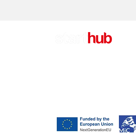
CA
Attu
Rifl
Call
Sost
EV TORINO EDITORE S.R.L.
Via Ponza, 4 - Torino
P.IVA 11789810014
Starthub