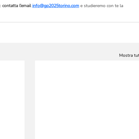
: 
contatta l’email 
info@gp2025torino.com
 e studieremo con te la 
Mostra tut