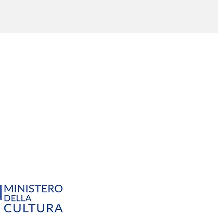
TEGORIE
alità
Off Topic
Chi siamo
Privacy
essioni
L'Italia ed il sociale
Newsletter
Cookies
 To Action
In viaggio
Contatti
Condizioni d'us
enibilità