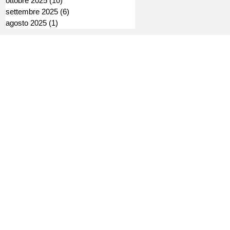
ottobre 2025
(10)
10 post
settembre 2025
(6)
6 post
agosto 2025
(1)
1 post
Direttore Editoriale: Andrea Araldi
Direttore Responsabile: Andrea Doi
o
Registrazione Tribunale di Torino
Num. R.G. 18551/2022