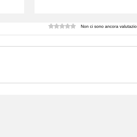
Valutazione 0 stelle su 5.
Non ci sono ancora valutazio
EUDIDASCO
E
NDA