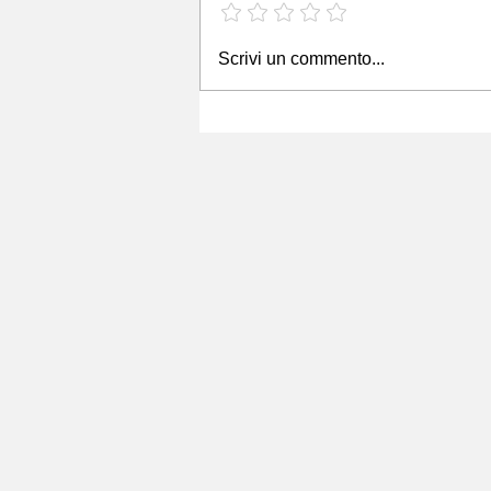
Scrivi un commento...
START CUP PIEMONTE VAL
D'AOSTA 2026