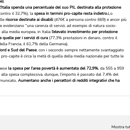
li.
'Italia spenda una percentuale del suo PIL destinata alla protezione 
ontro il 32,7%), la
 spesa in termini pro-capite resta indietro.
Lo 
lle 
risorse destinate ai disabili
 (476€ a persona contro 669) e ancor più 
 evidenziano “una carenza di servizi, ad esempio di natura socio-
 alla media europea, in Italia
 l’elevato investimento per protezione 
 quelle per i servizi di cura
 (77,3% prestazioni in denaro, contro il 
ella Francia, il 61,7% della Germania).
Nord e Sud del Paese
, con i secondo sempre nettamente svantaggiato 
 pro-capite è circa la metà di quella della media nazionale per tutte le 
aese 
la spesa per l’area povertà è aumentata del 72,9%
, da 555 a 959 
one alla spesa complessiva, dunque, l’importo è passato dal 7,4% del 
municato. 
Aumentano anche i percettori di redditi integrativi che ha 
Mostra tut