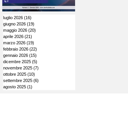
luglio 2026
(16)
16 post
giugno 2026
(19)
19 post
maggio 2026
(20)
20 post
aprile 2026
(21)
21 post
marzo 2026
(19)
19 post
febbraio 2026
(22)
22 post
gennaio 2026
(15)
15 post
dicembre 2025
(5)
5 post
novembre 2025
(7)
7 post
ottobre 2025
(10)
10 post
settembre 2025
(6)
6 post
agosto 2025
(1)
1 post
Direttore Editoriale: Andrea Araldi
Direttore Responsabile: Andrea Doi