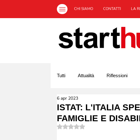
CHI SIAMO
CONTATTI
LA R
Tutti
Attualità
Riflessioni
6 apr 2023
Off Topic
L'Italia ed il sociale
ISTAT: L'ITALIA 
FAMIGLIE E DISABI
Valutazione NaN stelle su 5.