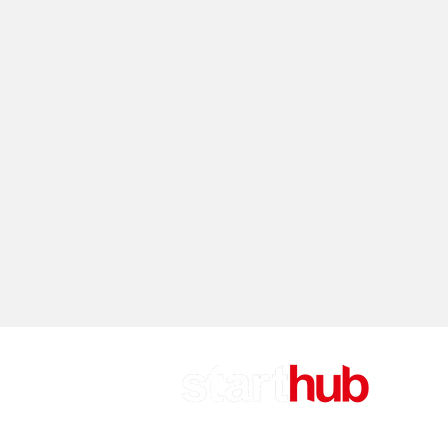
CA
Attu
Rifl