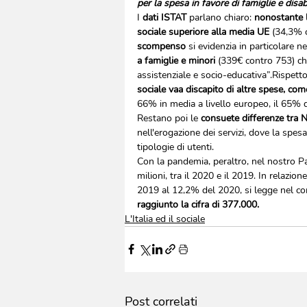
per la spesa in favore di famiglie e disabi
I 
dati ISTAT 
parlano chiaro: 
nonostante l
sociale superiore alla media UE
 (34,3% c
scompenso
 si evidenzia in particolare ne
a famiglie e minori 
(339€ contro 753) che
assistenziale e socio-educativa”.Rispetto
sociale va
a discapito di altre spese, come
66% in media a livello europeo, il 65% d
Restano poi le 
consuete differenze tra 
nell'erogazione dei servizi, dove la spesa
tipologie di utenti. 
Con la pandemia, peraltro, nel nostro P
milioni, tra il 2020 e il 2019. In relazi
2019 al 12,2% del 2020, si legge nel co
raggiunto la cifra di 377.000. 
L'Italia ed il sociale
Post correlati