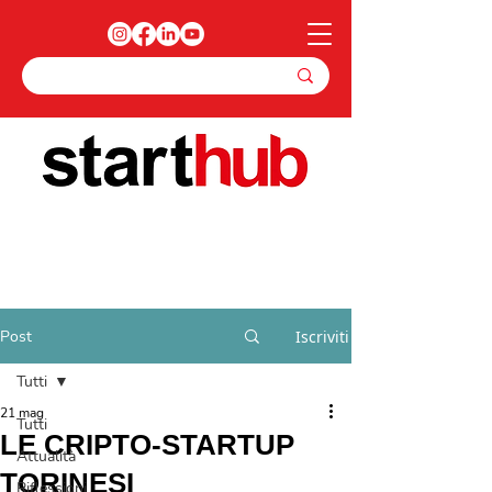
Post
Iscriviti
Tutti
21 mag
Tutti
LE CRIPTO-STARTUP
Attualità
TORINESI
Riflessioni