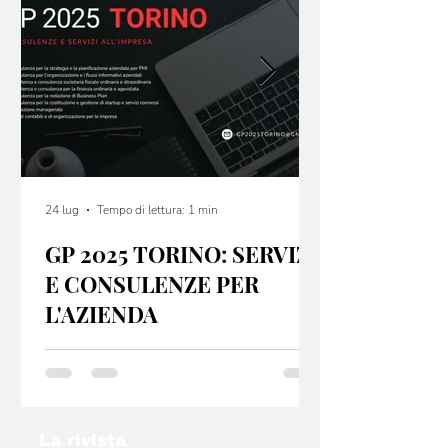
24 lug
Tempo di lettura: 1 min
GP 2025 TORINO: SERVIZI
E CONSULENZE PER
L'AZIENDA
GP 2025 Torino offre servizi e consulenze per
startup e PMI, sia dal punto di vista fiscale che
organizzativo. Se hai un idea non lasciarla nel
cassetto: contatta l’email
info@gp2025torino.com e studieremo con te
La rivista