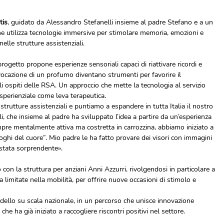
tis
, guidato da Alessandro Stefanelli insieme al padre Stefano e a un 
e utilizza tecnologie immersive per stimolare memoria, emozioni e 
elle strutture assistenziali.
l progetto propone esperienze sensoriali capaci di riattivare ricordi e 
vocazione di un profumo diventano strumenti per favorire il 
 ospiti delle RSA. Un approccio che mette la tecnologia al servizio 
sperienziale come leva terapeutica.
strutture assistenziali e puntiamo a espandere in tutta Italia il nostro 
, che insieme al padre ha sviluppato l’idea a partire da un’esperienza 
e mentalmente attiva ma costretta in carrozzina, abbiamo iniziato a 
ghi del cuore”. Mio padre le ha fatto provare dei visori con immagini 
è stata sorprendente».
on la struttura per anziani Anni Azzurri, rivolgendosi in particolare a 
limitate nella mobilità, per offrire nuove occasioni di stimolo e 
odello su scala nazionale, in un percorso che unisce innovazione 
che ha già iniziato a raccogliere riscontri positivi nel settore.