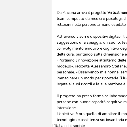
Da Ancona arriva il progetto 
Virtualmen
team composto da medici e psicologi, ch
relazioni nelle persone anziane ospitate n
Attraverso visori e dispositivi digitali, i
suggestioni: una spiaggia, un suono, l’e
coinvolgimento emotivo e cognitivo degli
della cura, puntando sulla dimensione e
«Portiamo l’innovazione all’interno delle 
modello», racconta Alessandro Stefanelli
personale. «Osservando mia nonna, sempr
immaginare un modo per riportarle “i luo
legate ai suoi ricordi e la sua reazione 
Il progetto ha preso forma collaborando c
persone con buone capacità cognitive ma 
interazione.
L’obiettivo è ora quello di ampliare il m
tecnologica e assistenza sociosanitaria e 
L'Italia ed il sociale