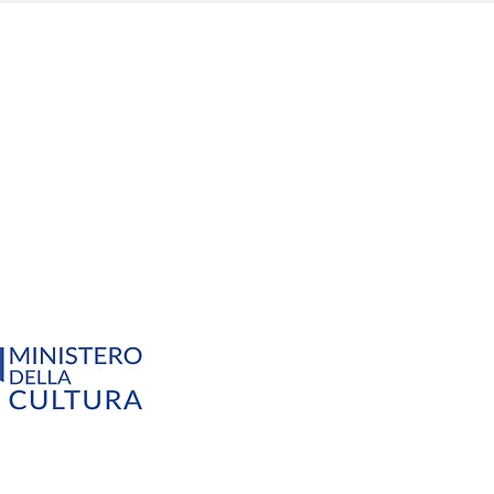
TEGORIE
alità
Off Topic
Chi siamo
Privacy
essioni
L'Italia ed il sociale
Newsletter
Cookies
 To Action
In viaggio
Contatti
Condizioni d'us
enibilità
ico a valere sul Progetto
Numero TOCC0001199