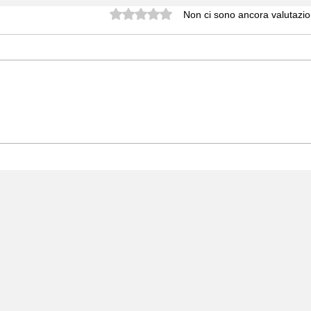
Valutazione 0 stelle su 5.
Non ci sono ancora valutazio
LE
INVITALIA SPINGE LE STARTUP:
DATI ALLA MANO