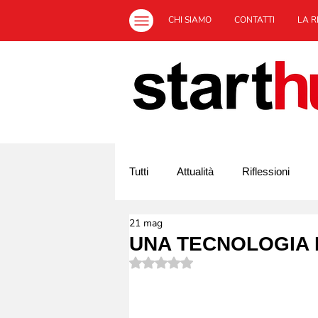
CHI SIAMO
CONTATTI
LA R
Tutti
Attualità
Riflessioni
21 mag
Off Topic
L'Italia ed il sociale
UNA TECNOLOGIA P
Valutazione NaN stelle su 5.