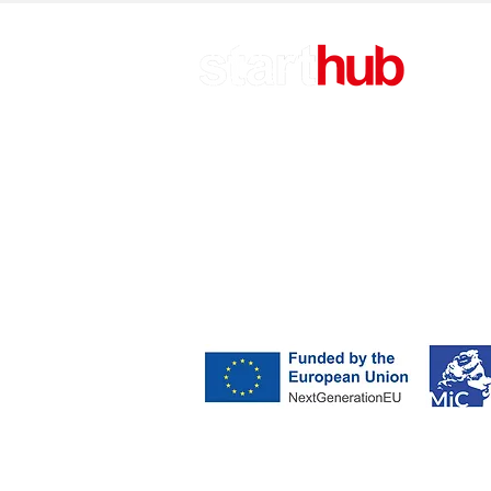
CA
Attu
Rifl
Call
Sost
EV TORINO EDITORE S.R.L.
Via Ponza, 4 - Torino
P.IVA 11789810014
Starthub
Progetto realizzato con il contributo pubbl
TOCC Digitale ed Ecologica – Progetto 