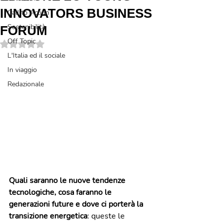
INNOVATORS BUSINESS
Call to Action
Sostenibilità
FORUM
Off Topic
Valutazione NaN stelle su 5.
L'Italia ed il sociale
In viaggio
Redazionale
Quali saranno le nuove tendenze 
tecnologiche, cosa faranno le 
generazioni future e dove ci porterà la 
transizione energetica
: queste le 