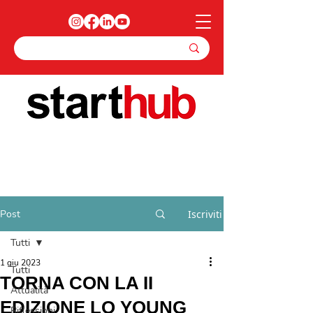
Post
Iscriviti
Tutti
1 giu 2023
Tutti
TORNA CON LA II
Attualità
EDIZIONE LO YOUNG
Riflessioni