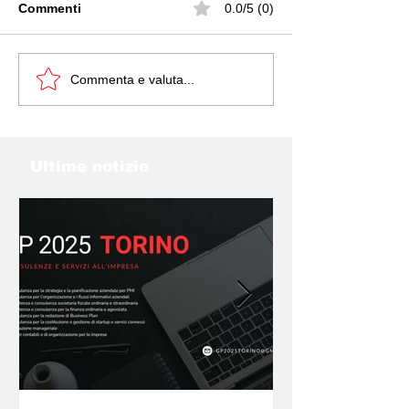
Commenti
0.0/5 (0)
INVITALIA SPINGE LE
ALCUNI INCENT
Commenta e valuta...
STARTUP: DATI ALLA
LA TUA START
MANO
Ultime notizie