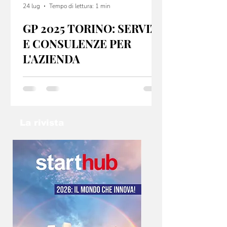
24 lug
Tempo di lettura: 1 min
GP 2025 TORINO: SERVIZI
E CONSULENZE PER
L'AZIENDA
GP 2025 Torino offre servizi e consulenze per
startup e PMI, sia dal punto di vista fiscale che
organizzativo. Se hai un idea non lasciarla nel
cassetto: contatta l’email
info@gp2025torino.com e studieremo con te
La rivista
la soluzione migliore!