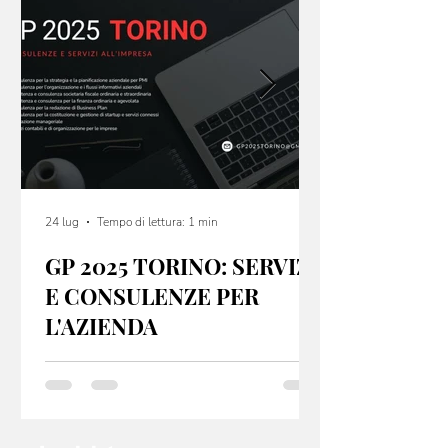
24 lug
Tempo di lettura: 1 min
GP 2025 TORINO: SERVIZI
E CONSULENZE PER
L'AZIENDA
GP 2025 Torino offre servizi e consulenze per
startup e PMI, sia dal punto di vista fiscale che
organizzativo. Se hai un idea non lasciarla nel
cassetto: contatta l’email
info@gp2025torino.com e studieremo con te