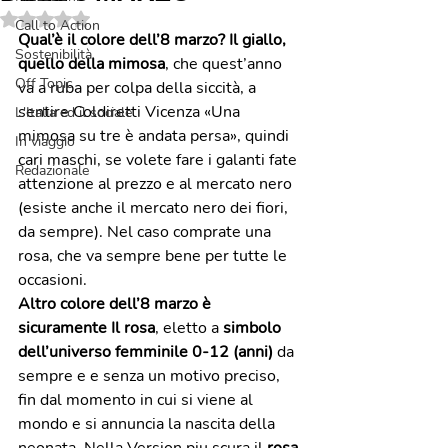
Valutazione NaN stelle su 5.
Call to Action
Qual’è il colore dell’8 marzo? Il giallo, 
Sostenibilità
quello della mimosa
, che quest’anno 
Off Topic
va a ruba per colpa della siccità, a 
sentire Coldiretti Vicenza «Una 
L'Italia ed il sociale
mimosa su tre è andata persa», quindi 
In viaggio
cari maschi, se volete fare i galanti fate 
Redazionale
attenzione al prezzo e al mercato nero 
(esiste anche il mercato nero dei fiori, 
da sempre). Nel caso comprate una 
rosa, che va sempre bene per tutte le 
occasioni. 
Altro colore dell’8 marzo è 
sicuramente Il rosa
, eletto a 
simbolo 
dell’universo femminile 0-12 (anni)
 da 
sempre e e senza un motivo preciso, 
fin dal momento in cui si viene al 
mondo e si annuncia la nascita della 