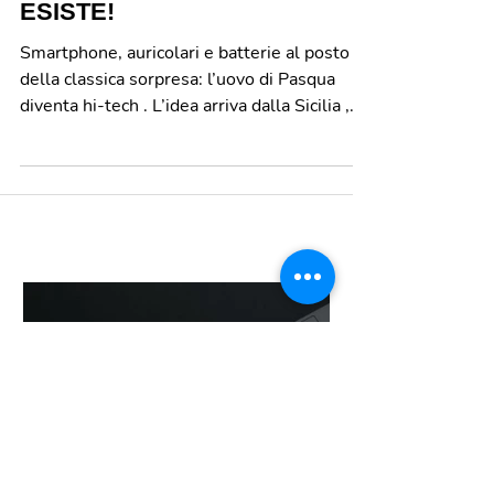
UOVO DI PASQUA HI-TECH?
ESISTE!
Smartphone, auricolari e batterie al posto
della classica sorpresa: l’uovo di Pasqua
diventa hi-tech . L’idea arriva dalla Sicilia ,
dove una storica azienda dolciaria ha deciso
di unire tradizione e innovazione,
trasformando un simbolo pasquale in un
prodotto capace di parlare anche al mondo
della tecnologia. La storia parte da Mascali,
piccolo centro di circa quindicimila abitanti in
provincia di Catania. Qui, oltre cinquant’anni
fa, i fratelli Mauro e Andrea Gangemi dieder