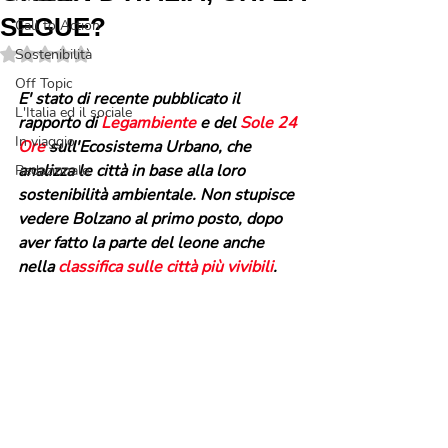
SEGUE?
Call to Action
Valutazione NaN stelle su 5.
Sostenibilità
Off Topic
E' stato di recente pubblicato il 
L'Italia ed il sociale
rapporto di 
Legambiente
 e del 
Sole 24 
In viaggio
Ore
 sull'Ecosistema Urbano, che 
analizza le città in base alla loro 
Redazionale
sostenibilità ambientale. Non stupisce 
vedere Bolzano al primo posto, dopo 
aver fatto la parte del leone anche 
nella 
classifica sulle città più vivibili
. 