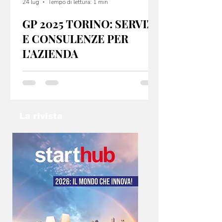
24 lug
Tempo di lettura: 1 min
GP 2025 TORINO: SERVIZI
E CONSULENZE PER
L'AZIENDA
GP 2025 Torino offre servizi e consulenze per
startup e PMI, sia dal punto di vista fiscale che
organizzativo. Se hai un idea non lasciarla nel
cassetto: contatta l’email
info@gp2025torino.com e studieremo con te
La rivista
la soluzione migliore!