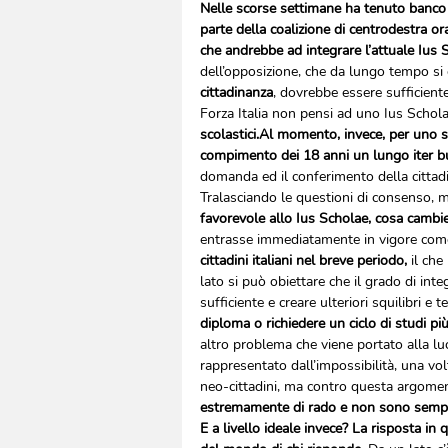
Nelle scorse settimane ha tenuto banco il
parte della coalizione di centrodestra o
che andrebbe ad integrare l’attuale Ius 
dell’opposizione, che da lungo tempo si 
cittadinanza
, dovrebbe essere sufficiente
Forza Italia non pensi ad uno Ius Schol
scolastici.Al momento, invece, per uno st
compimento dei 18 anni un lungo iter b
domanda ed il conferimento della cittad
Tralasciando le questioni di consenso, m
favorevole allo Ius Scholae, cosa cambie
entrasse immediatamente in vigore come
cittadini italiani nel breve periodo, 
il che
lato si può obiettare che il grado di inte
sufficiente e creare ulteriori squilibri e te
diploma o richiedere un ciclo di studi 
altro problema che viene portato alla luc
rappresentato dall’impossibilità, una volt
neo-cittadini, ma contro questa argomen
estremamente di rado e non sono semplic
E a livello ideale invece? La risposta in