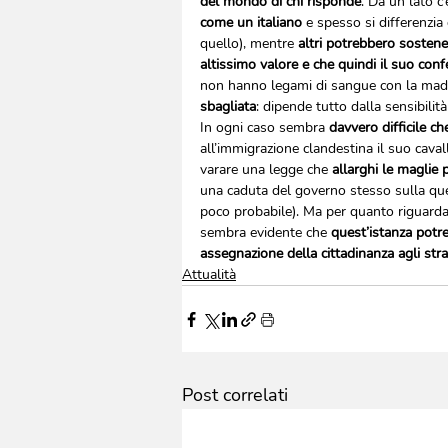
del mondo di chi risponde
. Da un lato c
come un italiano
 e spesso si differenzi
quello), mentre 
altri potrebbero sostener
altissimo valore e che quindi il suo con
non hanno legami di sangue con la mad
sbagliata
: dipende tutto dalla sensibilit
In ogni caso sembra 
davvero difficile c
all’immigrazione clandestina il suo caval
varare una legge che 
allarghi le maglie 
una caduta del governo stesso sulla ques
poco probabile). Ma per quanto riguarda i
sembra evidente che 
quest’istanza potre
assegnazione della cittadinanza agli stra
Attualità
Post correlati