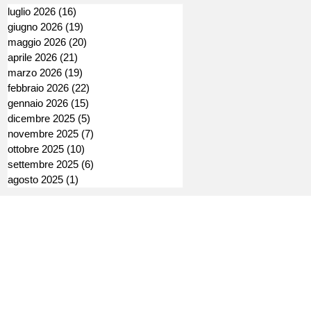
luglio 2026
(16)
16 post
giugno 2026
(19)
19 post
maggio 2026
(20)
20 post
aprile 2026
(21)
21 post
marzo 2026
(19)
19 post
febbraio 2026
(22)
22 post
gennaio 2026
(15)
15 post
dicembre 2025
(5)
5 post
novembre 2025
(7)
7 post
ottobre 2025
(10)
10 post
settembre 2025
(6)
6 post
agosto 2025
(1)
1 post
Direttore Editoriale: Andrea Araldi
Direttore Responsabile: Andrea Doi
o
Registrazione Tribunale di Torino