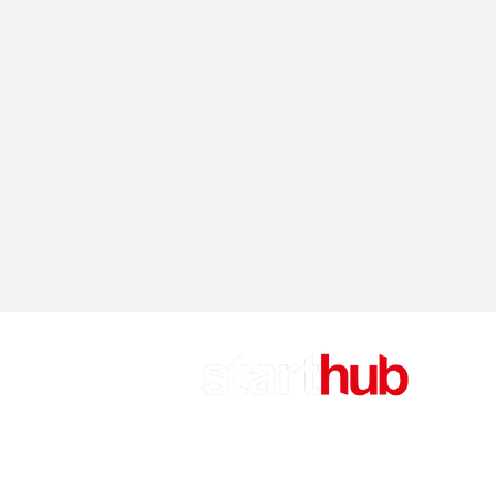
CA
Attu
Rifl
Call