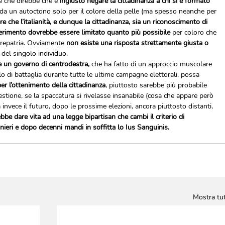
’è che direbbe che è 
ingiusto negare la cittadinanza a chi si è formato 
a da un autoctono solo per il colore della pelle (ma spesso neanche per 
e che l’italianità, e dunque la cittadinanza, sia un riconoscimento di 
ferimento dovrebbe essere limitato quanto più possibile
 per coloro che 
repatria. Ovviamente 
non esiste una risposta strettamente giusta o 
à del singolo individuo.
he un governo di centrodestra,
 che ha fatto di un approccio muscolare 
lo di battaglia durante tutte le ultime campagne elettorali, possa 
per l’ottenimento della cittadinanza
, piuttosto sarebbe più probabile 
tione, se la spaccatura si rivelasse insanabile (cosa che appare però 
nvece il futuro, dopo le prossime elezioni, ancora piuttosto distanti, 
bbe dare vita ad una legge bipartisan che cambi il criterio di 
nieri e dopo decenni mandi in soffitta lo Ius Sanguinis.  
Mostra tut