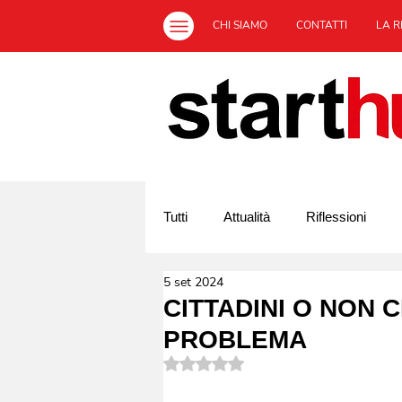
CHI SIAMO
CONTATTI
LA R
Tutti
Attualità
Riflessioni
5 set 2024
Off Topic
L'Italia ed il sociale
CITTADINI O NON C
PROBLEMA
Valutazione NaN stelle su 5.