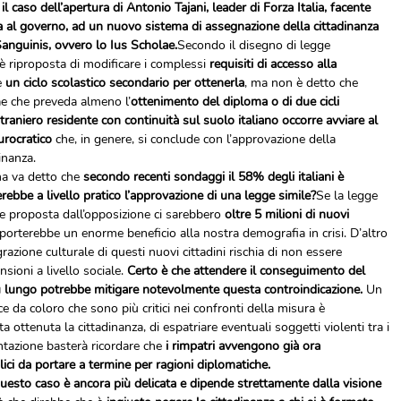
 caso dell’apertura di Antonio Tajani, leader di Forza Italia, facente 
ra al governo, ad un nuovo sistema di assegnazione della cittadinanza 
Sanguinis, ovvero lo Ius Scholae.
Secondo il disegno di legge 
è riproposta di modificare i complessi
 requisiti di accesso alla 
 
un ciclo scolastico secondario per ottenerla
, ma non è detto che 
ae che preveda almeno l’
ottenimento del diploma o di due cicli 
raniero residente con continuità sul suolo italiano occorre avviare al 
urocratico
 che, in genere, si conclude con l’approvazione della 
inanza.
a va detto che 
secondo recenti sondaggi il 58% degli italiani è 
rebbe a livello pratico l’approvazione di una legge simile?
Se la legge 
 proposta dall’opposizione ci sarebbero 
oltre 5 milioni di nuovi 
 porterebbe un enorme beneficio alla nostra demografia in crisi. D’altro 
grazione culturale di questi nuovi cittadini rischia di non essere 
nsioni a livello sociale. 
Certo è che attendere il conseguimento del 
più lungo potrebbe mitigare notevolmente questa controindicazione.
 Un 
e da coloro che sono più critici nei confronti della misura è 
a ottenuta la cittadinanza, di espatriare eventuali soggetti violenti tra i 
tazione basterà ricordare che 
i rimpatri avvengono già ora 
i da portare a termine per ragioni diplomatiche.
 questo caso è ancora più delicata e dipende strettamente dalla visione 