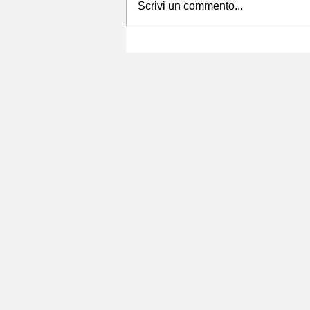
Scrivi un commento...
NORD-OVEST ITALIANO:
GENERAZIONI DI STARTUP