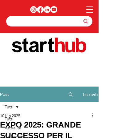
Post
Iscriviti
Tutti
10 lug 2025
Tutti
EXPO 2025: GRANDE
Attualità
SUCCESSO PER IL
Riflessioni