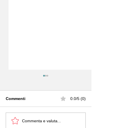
Commenti
0.0/5 (0)
LE 13 STARTUP
ITALY AT VIVA
Commenta e valuta...
ITALIANE DEL 2026
2026