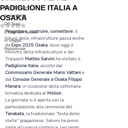
PADIGLIONE ITALIA A
Call to Action
Sostenibilità
OSAKA
Off Topic
Valutazione NaN stelle su 5.
Progettare, costruire, connettere
: il 
L'Italia ed il sociale
futuro delle infrastrutture passa anche 
In viaggio
da 
Expo 2025 Osaka
, dove oggi il 
Redazionale
Ministro delle Infrastrutture e dei 
Trasporti 
Matteo Salvini
 ha visitato il 
Padiglione Italia
, accolto dal 
Commissario Generale Mario Vattani
 e 
dal 
Console Generale a Osaka Filippo 
Manara
, in occasione della settimana 
tematica dedicata al 
Molise
.
La giornata si è aperta con la 
partecipazione alla cerimonia del 
Tanabata
, la tradizionale “festa delle 
stelle” giapponese. Salvini ha preso 
parte all’usanza simbolica, lasciando 