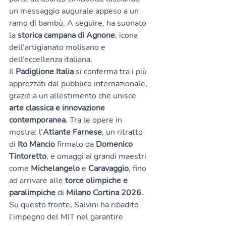
un messaggio augurale appeso a un 
ramo di bambù. A seguire, ha suonato 
la 
storica campana di Agnone
, icona 
dell’artigianato molisano e 
dell’eccellenza italiana.
Il 
Padiglione Italia
 si conferma tra i più 
apprezzati dal pubblico internazionale, 
grazie a un allestimento che unisce 
arte classica e innovazione 
contemporanea
. Tra le opere in 
mostra: l’
Atlante Farnese
, un ritratto 
di 
Ito Mancio
 firmato da 
Domenico 
Tintoretto
, e omaggi ai grandi maestri 
come 
Michelangelo
 e 
Caravaggio
, fino 
ad arrivare alle 
torce olimpiche e 
paralimpiche
 di 
Milano Cortina 2026
. 
Su questo fronte, Salvini ha ribadito 
l’impegno del MIT nel garantire 