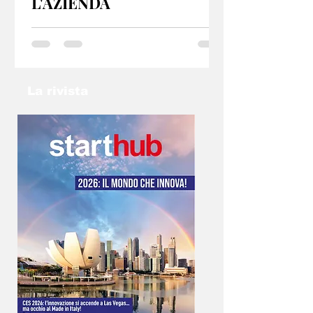
L'AZIENDA
GP 2025 Torino offre servizi e consulenze per
startup e PMI, sia dal punto di vista fiscale che
organizzativo. Se hai un idea non lasciarla nel
cassetto: contatta l’email
info@gp2025torino.com e studieremo con te
La rivista
la soluzione migliore!