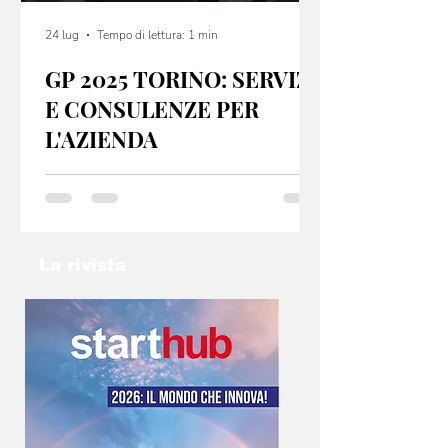
24 lug
Tempo di lettura: 1 min
GP 2025 TORINO: SERVIZI
E CONSULENZE PER
L'AZIENDA
GP 2025 Torino offre servizi e consulenze per
startup e PMI, sia dal punto di vista fiscale che
organizzativo. Se hai un idea non lasciarla nel
cassetto: contatta l’email
info@gp2025torino.com e studieremo con te
La rivista
la soluzione migliore!