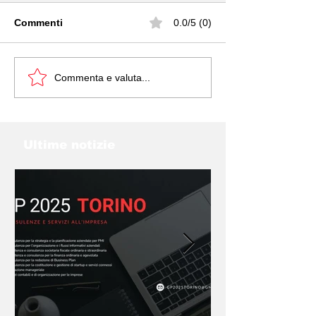
Commenti
0.0/5 (0)
EUDIDASCO
SCUOLE POPP
Commenta e valuta...
Ultime notizie