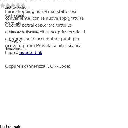
Valutazione NaN stelle su 5.
Call to Action
Fare shopping non è mai stato così 
Sostenibilità
conveniente: con la nuova app gratuita 
Off Topic
Geocity potrai esplorare tutte le 
attività della tua città, scoprire prodotti 
L'Italia ed il sociale
e promozioni e accumulare punti per 
In viaggio
ricevere premi.Provala subito, scarica 
Redazionale
l’app a 
questo link
!
Oppure scannerizza il QR-Code:
Redazionale