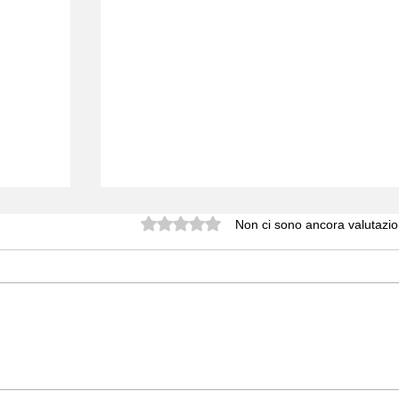
Valutazione 0 stelle su 5.
Non ci sono ancora valutazio
EUDIDASCO
E