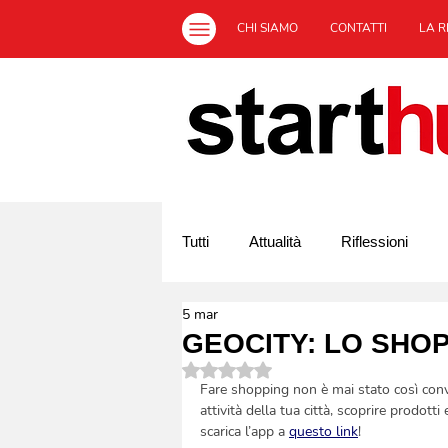
CHI SIAMO
CONTATTI
LA R
Tutti
Attualità
Riflessioni
5 mar
Off Topic
L'Italia ed il sociale
GEOCITY: LO SHOP
Valutazione NaN stelle su 5.
Fare shopping non è mai stato così conve
attività della tua città, scoprire prodot
scarica l’app a 
questo link
!