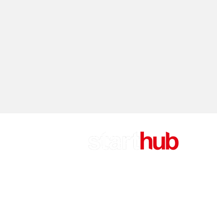
CA
Attu
Rifl
Call
Sost
EV TORINO EDITORE S.R.L.