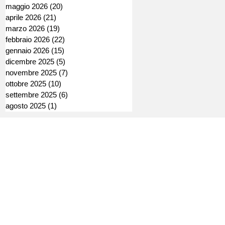
maggio 2026
(20)
20 post
aprile 2026
(21)
21 post
marzo 2026
(19)
19 post
febbraio 2026
(22)
22 post
gennaio 2026
(15)
15 post
dicembre 2025
(5)
5 post
novembre 2025
(7)
7 post
ottobre 2025
(10)
10 post
settembre 2025
(6)
6 post
agosto 2025
(1)
1 post
Direttore Editoriale: Andrea Araldi
Direttore Responsabile: Andrea Doi
o
Registrazione Tribunale di Torino
Num. R.G. 18551/2022