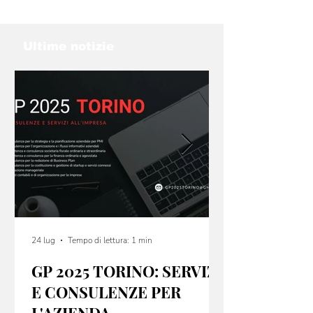
2026
Ultime notizie
24 lug
Tempo di lettura: 1 min
GP 2025 TORINO: SERVIZI
E CONSULENZE PER