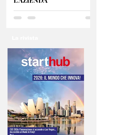
L'AZIENDA
GP 2025 Torino offre servizi e consulenze per
startup e PMI, sia dal punto di vista fiscale che
organizzativo. Se hai un idea non lasciarla nel
cassetto: contatta l’email
info@gp2025torino.com e studieremo con te
La rivista
la soluzione migliore!