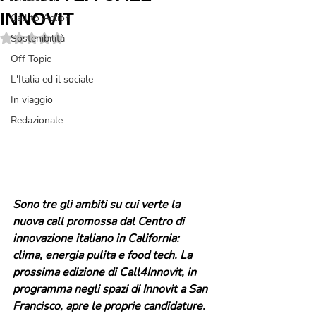
INNOVIT
Call to Action
Valutazione NaN stelle su 5.
Sostenibilità
Off Topic
L'Italia ed il sociale
In viaggio
Redazionale
Sono tre gli ambiti su cui verte la 
nuova call promossa dal Centro di 
innovazione italiano in California: 
clima, energia pulita e food tech. La 
prossima edizione di Call4Innovit, in 
programma negli spazi di Innovit a San 
Francisco, apre le proprie candidature. 