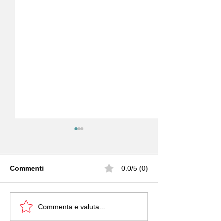
Commenti
0.0/5 (0)
BRAVA INNOVATION
BANDI PER ST
Commenta e valuta...
HUB
PIEMONTESI. 