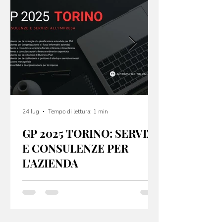
24 lug
Tempo di lettura: 1 min
GP 2025 TORINO: SERVIZI
E CONSULENZE PER
L'AZIENDA
GP 2025 Torino offre servizi e consulenze per
startup e PMI, sia dal punto di vista fiscale che
organizzativo. Se hai un idea non lasciarla nel
cassetto: contatta l’email