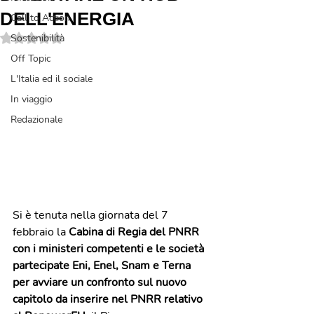
DELL'ENERGIA
Call to Action
Valutazione NaN stelle su 5.
Sostenibilità
Off Topic
L'Italia ed il sociale
In viaggio
Redazionale
Si è tenuta nella giornata del 7 
febbraio la 
Cabina di Regia del PNRR 
con i ministeri competenti e le società 
partecipate Eni, Enel, Snam e Terna 
per avviare un confronto sul nuovo 
capitolo da inserire nel PNRR relativo 