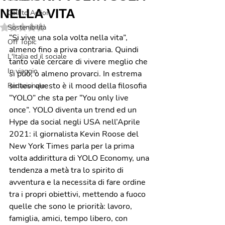
NELLA VITA
Call to Action
Valutazione NaN stelle su 5.
Sostenibilità
“Si vive una sola volta nella vita”, 
Off Topic
almeno fino a priva contraria. Quindi 
L'Italia ed il sociale
tanto vale cercare di vivere meglio che 
In viaggio
si può, o almeno provarci. In estrema 
sintesi questo è il mood della filosofia 
Redazionale
“YOLO” che sta per “You only live 
once”. YOLO diventa un trend ed un 
Hype da social negli USA nell’Aprile 
2021: il giornalista Kevin Roose del 
New York Times parla per la prima 
volta addirittura di YOLO Economy, una 
tendenza a metà tra lo spirito di 
avventura e la necessita di fare ordine 
tra i propri obiettivi, mettendo a fuoco 
quelle che sono le priorità: lavoro, 
famiglia, amici, tempo libero, con 