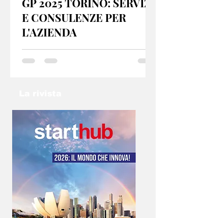
GP 2025 TORINO: SERVIZI
E CONSULENZE PER
L'AZIENDA
GP 2025 Torino offre servizi e consulenze per
startup e PMI, sia dal punto di vista fiscale che
organizzativo. Se hai un idea non lasciarla nel
cassetto: contatta l’email
info@gp2025torino.com e studieremo con te
La rivista
la soluzione migliore!