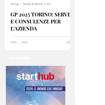
24 lug
Tempo di lettura: 1 min
GP 2025 TORINO: SERVIZI
E CONSULENZE PER
L'AZIENDA
GP 2025 Torino offre servizi e consulenze per
startup e PMI, sia dal punto di vista fiscale che
organizzativo. Se hai un idea non lasciarla nel
cassetto: contatta l’email
info@gp2025torino.com e studieremo con te
La rivista
la soluzione migliore!