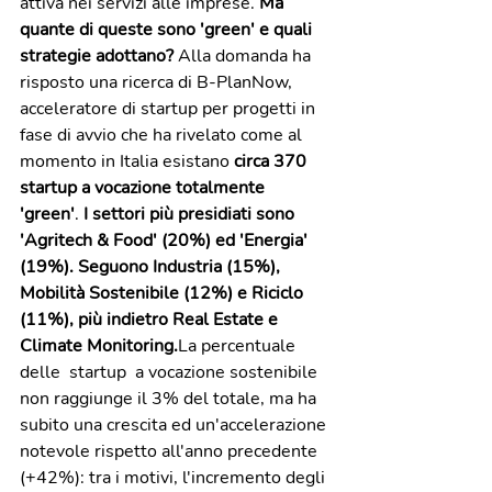
attiva nei servizi alle imprese. 
Ma 
quante di queste sono 'green' e quali 
strategie adottano? 
Alla domanda ha 
risposto una ricerca di B-PlanNow, 
acceleratore di startup per progetti in 
fase di avvio che ha rivelato come al 
momento in Italia esistano 
circa 370 
startup a vocazione totalmente 
'green'
. 
I settori più presidiati sono 
'Agritech & Food' (20%) ed 'Energia' 
(19%). Seguono Industria (15%), 
Mobilità Sostenibile (12%) e Riciclo 
(11%), più indietro Real Estate e 
Climate Monitoring.
La percentuale 
delle  startup  a vocazione sostenibile 
non raggiunge il 3% del totale, ma ha 
subito una crescita ed un'accelerazione 
notevole rispetto all'anno precedente 
(+42%): tra i motivi, l'incremento degli 