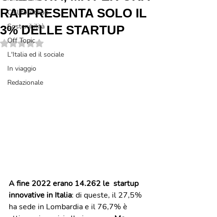
RAPPRESENTA SOLO IL
Call to Action
Sostenibilità
3% DELLE STARTUP
Off Topic
Valutazione NaN stelle su 5.
L'Italia ed il sociale
In viaggio
Redazionale
A fine 2022 erano 14.262 le  startup 
innovative in Italia
: di queste, il 27,5% 
ha sede in Lombardia e il 76,7% è 