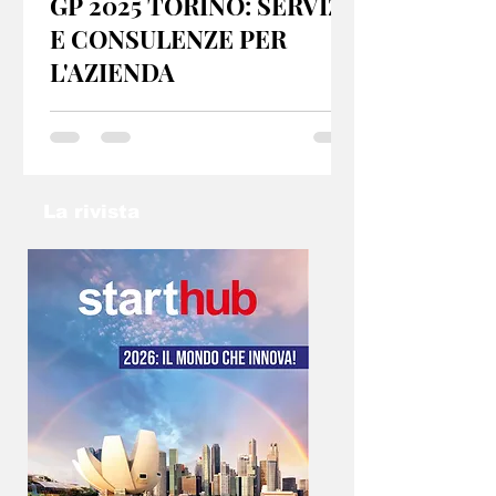
GP 2025 TORINO: SERVIZI
E CONSULENZE PER
L'AZIENDA
GP 2025 Torino offre servizi e consulenze per
startup e PMI, sia dal punto di vista fiscale che
organizzativo. Se hai un idea non lasciarla nel
cassetto: contatta l’email
info@gp2025torino.com e studieremo con te
La rivista
la soluzione migliore!