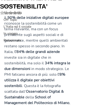
SOSTENIBILITA’
Call to Action
Valutazione NaN stelle su 5.
Sostenibilità
Il 
90% delle iniziative digitali europee
Off Topic
riconosce la sostenibilità come un 
L'Italia ed il sociale
tema rilevante, ma con un focus 
In viaggio
prevalente sugli aspetti sociali e di 
governance, mentre quelli ambientali 
Redazionale
restano spesso in secondo piano. In 
Italia, 
l’84% delle grandi aziende
investe sia in digitale che in 
sostenibilità, ma solo il 
34% integra le 
due dimensioni
 in modo strategico. Le 
PMI faticano ancora di più: solo 
l’8% 
utilizza il digitale per obiettivi 
sostenibili
. Questa è la fotografia 
scattata dall’
Osservatorio Digital & 
Sustainable
 della 
School of 
Management del Politecnico di Milano
, 